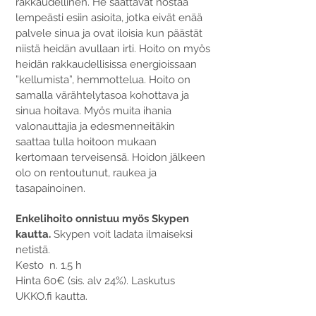
rakkaudellinen. He saattavat nostaa
lempeästi esiin asioita, jotka eivät enää
palvele sinua ja ovat iloisia kun päästät
niistä heidän avullaan irti. Hoito on myös
heidän rakkaudellisissa energioissaan
”kellumista”, hemmottelua.
Hoito on
samalla värähtelytasoa kohottava ja
sinua hoitava.
Myös muita ihania
valonauttajia ja edesmenneitäkin
saattaa tulla hoitoon mukaan
kertomaan terveisensä. Hoidon jälkeen
olo on rentoutunut, raukea ja
tasapainoinen.
Enkelihoito onnistuu myös Skypen
kautta.
Skypen voit ladata ilmaiseksi
netistä.
Kesto n. 1,5 h
Hinta 60€ (sis. alv 24%). Laskutus
UKKO.fi kautta.