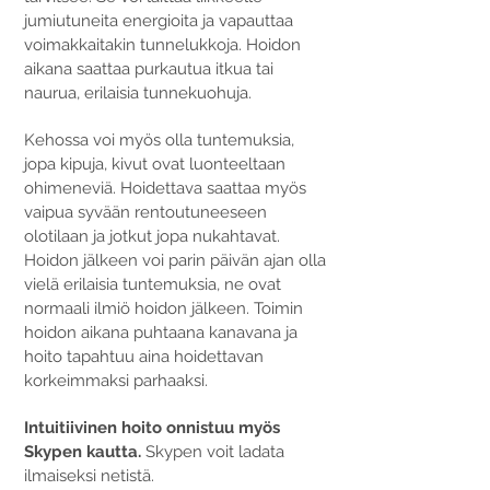
jumiutuneita energioita ja vapauttaa
voimakkaitakin tunnelukkoja. Hoidon
aikana saattaa purkautua itkua tai
naurua, erilaisia tunnekuohuja.
Kehossa voi myös olla tuntemuksia,
jopa kipuja, kivut ovat luonteeltaan
ohimeneviä. Hoidettava saattaa myös
vaipua syvään rentoutuneeseen
olotilaan ja jotkut jopa nukahtavat.
Hoidon jälkeen voi parin päivän ajan olla
vielä erilaisia tuntemuksia, ne ovat
normaali ilmiö hoidon jälkeen. Toimin
hoidon aikana puhtaana kanavana ja
hoito tapahtuu aina hoidettavan
korkeimmaksi parhaaksi.
Intuitiivinen hoito onnistuu myös
Skypen kautta.
Skypen voit ladata
ilmaiseksi netistä.