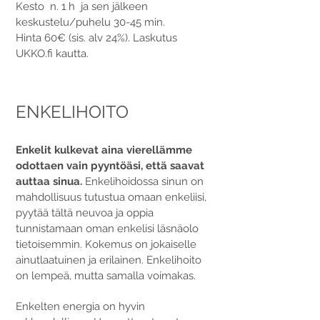
Kesto n. 1 h ja sen jälkeen
keskustelu/puhelu 30-45 min.
Hinta 60€ (sis. alv 24%). Laskutus
UKKO.fi kautta.
ENKELIHOITO
Enkelit kulkevat aina vierellämme
odottaen vain pyyntöäsi, että saavat
auttaa sinua.
Enkelihoidossa sinun on
mahdollisuus tutustua omaan enkeliisi,
pyytää tältä neuvoa ja oppia
tunnistamaan oman enkelisi läsnäolo
tietoisemmin. Kokemus on jokaiselle
ainutlaatuinen ja erilainen. Enkelihoito
on lempeä, mutta samalla voimakas.
Enkelten energia on hyvin