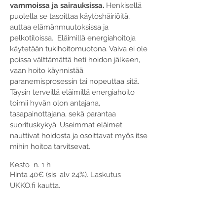
vammoissa ja sairauksissa.
Henkisellä
puolella se tasoittaa käytöshäiriöitä,
auttaa elämänmuutoksissa ja
pelkotiloissa. Eläimillä energiahoitoja
käytetään tukihoitomuotona. Vaiva ei ole
poissa välttämättä heti hoidon jälkeen,
vaan hoito käynnistää
paranemisprosessin tai nopeuttaa sitä.
Täysin terveillä eläimillä energiahoito
toimii hyvän olon antajana,
tasapainottajana, sekä parantaa
suorituskykyä. Useimmat eläimet
nauttivat hoidosta ja osoittavat myös itse
mihin hoitoa tarvitsevat.
Kesto n. 1 h
Hinta 40€ (sis. alv 24%). Laskutus
UKKO.fi kautta.