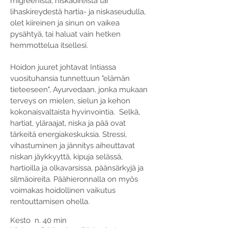
migreenistä, niskaoireista tai
lihaskireydestä hartia- ja niskaseudulla,
olet kiireinen ja sinun on vaikea
pysähtyä, tai haluat vain hetken
hemmottelua itsellesi.
Hoidon juuret johtavat Intiassa
vuosituhansia tunnettuun "elämän
tieteeseen", Ayurvedaan, jonka mukaan
terveys on mielen, sielun ja kehon
kokonaisvaltaista hyvinvointia. Selkä,
hartiat, yläraajat, niska ja pää ovat
tärkeitä energiakeskuksia. Stressi,
vihastuminen ja jännitys aiheuttavat
niskan jäykkyyttä, kipuja selässä,
hartioilla ja olkavarsissa, päänsärkyjä ja
silmäoireita. P
äähieronnalla on myös
voimakas hoidollinen vaikutus
rentouttamisen ohella.
Kesto n. 40 min