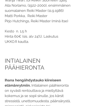
Wanja Twan, toi Reikin Suomeen 1985
Aila Norlamo,
(1922-2000)
, ensimmäinen
suomalainen Reiki Master
(11.9.1986)
Matti Porkka, Reiki Master
Pirjo Hutchings, Reiki Master (minä itse)
Kesto n. 1,5 h
Hinta 60€ (sis. alv 24%). Laskutus
UKKO.fi kautta.
INTIALAINEN
PÄÄHIERONTA
Ihana hengähdystauko kiireiseen
elämänrytmiin.
Intialainen päähieronta
on syvästi rentouttava ja miellyttävä
kokemus ja se sopii sinulle, jos kärsit
stressistä, unettomuudesta, päänsärystä,