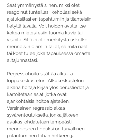
Saat ymmärrystä siihen, miksi olet
reagoinut tunteillasi, kehollasi sekä
ajatuksillasi eri tapahtumiin ja tilanteisiin
tietyllä tavalla.
Voit hoidon avulla itse
kokea mielesi esiin tuomia kuvia tai
visioita. Sillä ei ole merkitystä uskotko
menneisiin elämiin tai et, se mitä näet
tai koet tulee joka tapauksessa omasta
alitajunnastasi.
Regressiohoito sisältää alku- ja
loppukeskustelun. Alkukeskustelun
aikana hoitaja kirjaa ylös perustiedot ja
kartoitetaan asiat, jotka ovat
ajankohtaisia hoitoa ajatellen.
Varsinainen regressio alkaa
syvärentoutuksella, jonka jälkeen
asiakas johdatetaan lempeästi
menneeseen.Lopuksi on turvallinen
palautuminen tähän hetkeen ja