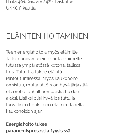
Hinta 40€ (sis. alv 24%). Laskutus
UKKO.fi kautta.
ELÄINTEN HOITAMINEN
Teen energiahoitoja myös eläimille.
Tällöin hoidan usein eläintä eläimelle
tutussa ympäristössä kotona, tallissa
tms. Tuttu tila tukee eläintä
rentoutumisessa. Myös kaukohoito
onnistuu, mutta tällöin on hyvä järjestää
eläimelle rauhallinen paikka hoidon
ajaksi. Lisäksi olisi hyvä jos tuttu ja
turvallinen henkilö on eläimen lähellä
kaukohoidon ajan.
Energiahoito tukee
paranemisprosessia fyysisissä