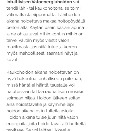
Intuitiivisen Valoenergiahoidon
voi
tehdä lähi- tai kaukohoitona, se toimii
välimatkasta riippumatta. Lähihoidon
aikana hoidettava makaa hoitopöydällä
peiton alla. Käytän usein käsiäni apuna
ja ne ohjautuvat niihin kohtiin mihin on
tarve. Välitän myös viestit valon
maailmasta, jos niitä tulee ja kerron
myös mahdollisesti saamani näyt ja
kuvat.
Kaukohoidon aikana hoidettavan on
hyvä hakeutua rauhalliseen paikkaan,
missä häntä ei häiritä, taustalle voi
halutessaan laittaa rauhallisen musiikin
soimaan hiljaa. Hoidon jälkeen soitan
aina hoidettavalle ja käymme läpi
hoidon aikana esiin tulleita asioita.
Hoidon aikana tulee juuri niitä valon
energioita, joita hoidettava sillä hetkellä
tarvitsee. Se voi laittaa liikkeelle