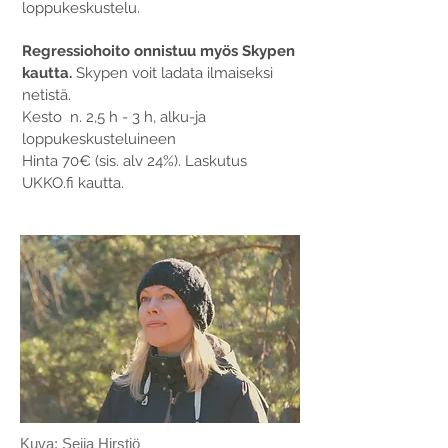
loppukeskustelu.
Regressiohoito onnistuu myös Skypen
kautta.
Skypen voit ladata ilmaiseksi
netistä.
Kesto n. 2,5 h - 3 h, alku-ja
loppukeskusteluineen
Hinta 70€ (sis. alv 24%). Laskutus
UKKO.fi kautta.
Kuva: Seija Hirstiö