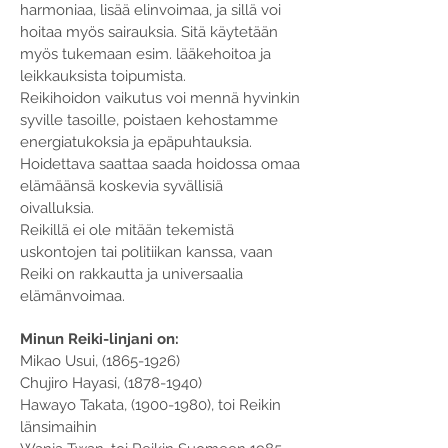
harmoniaa, lisää elinvoimaa, ja sillä voi
hoitaa myös sairauksia. Sitä käytetään
myös tukemaan esim. lääkehoitoa ja
leikkauksista toipumista.
Reikihoidon vaikutus voi mennä hyvinkin
syville tasoille, poistaen kehostamme
energiatukoksia ja epäpuhtauksia.
Hoidettava saattaa saada hoidossa omaa
elämäänsä koskevia syvällisiä
oivalluksia.
Reikillä ei ole mitään tekemistä
uskontojen tai politiikan kanssa, vaan
Reiki on rakkautta ja universaalia
elämänvoimaa.
Minun Reiki-linjani on:
Mikao Usui,
(1865-1926)
Chujiro Hayasi,
(1878-1940)
Hawayo Takata,
(1900-1980)
, toi Reikin
länsimaihin